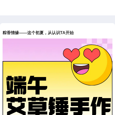
于2020年6
李小姐于2019年7
董小姐在2019年4
程小姐在2019
0号领证结…
月20号领证结…
月29日喜结良…
月28日喜结
粽香情缘——这个初夏，从认识TA开始