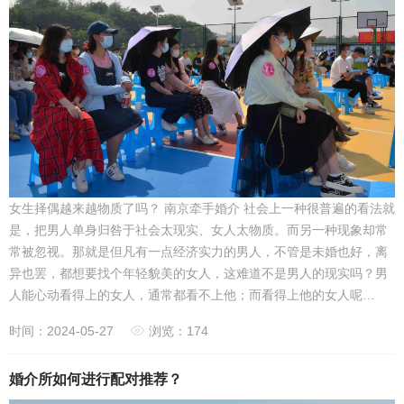
女生择偶越来越物质了吗？ 南京牵手婚介 社会上一种很普遍的看法就
是，把男人单身归咎于社会太现实、女人太物质。而另一种现象却常
常被忽视。那就是但凡有一点经济实力的男人，不管是未婚也好，离
异也罢，都想要找个年轻貌美的女人，这难道不是男人的现实吗？男
人能心动看得上的女人，通常都看不上他；而看得上他的女人呢…
时间：2024-05-27
浏览：174
婚介所如何进行配对推荐？