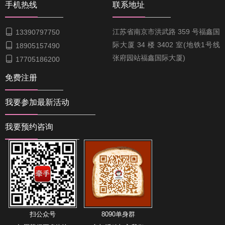
手机热线
联系地址

江苏省南京市洪武路 359 号福鑫国
13390797750
际大厦 34 楼 3402 室(地铁1号线

18905157490
张府园站福鑫国际大厦)

17705186200
免费注册
我要参加最新活动
我要预约咨询
扫公众号
8090单身群