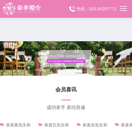
热线：025-84207772
会员喜讯
成功牵手 喜结良缘



恭喜蒋先生和
恭喜孔先生和
恭喜全先生和
恭喜朱先生