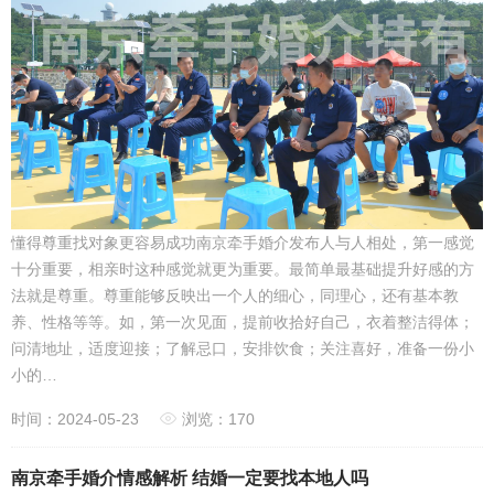
懂得尊重找对象更容易成功南京牵手婚介发布人与人相处，第一感觉
十分重要，相亲时这种感觉就更为重要。最简单最基础提升好感的方
法就是尊重。尊重能够反映出一个人的细心，同理心，还有基本教
养、性格等等。如，第一次见面，提前收拾好自己，衣着整洁得体；
问清地址，适度迎接；了解忌口，安排饮食；关注喜好，准备一份小
小的…
时间：2024-05-23
浏览：170
南京牵手婚介情感解析 结婚一定要找本地人吗