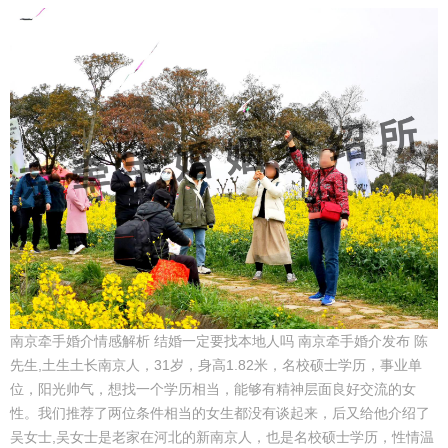
南京牵手婚介情感解析 结婚一定要找本地人吗 南京牵手婚介发布 陈
先生,土生土长南京人，31岁，身高1.82米，名校硕士学历，事业单
位，阳光帅气，想找一个学历相当，能够有精神层面良好交流的女
性。我们推荐了两位条件相当的女生都没有谈起来，后又给他介绍了
吴女士,吴女士是老家在河北的新南京人，也是名校硕士学历，性情温