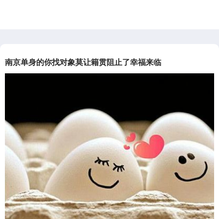
020年5
张小姐于2020年6
李小姐于2019年7
董小姐在2019年4
领证结…
月20号领证结…
月20号领证结…
月29日喜结良…
南京单身的你找对象莫让籍贯阻止了幸福来临