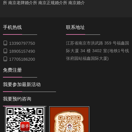
所
南京老牌婚介所
南京正规婚介所
南京婚介
手机热线
联系地址

江苏省南京市洪武路 359 号福鑫国
13390797750
际大厦 34 楼 3402 室(地铁1号线

18905157490
张府园站福鑫国际大厦)

17705186200
免费注册
我要参加最新活动
我要预约咨询