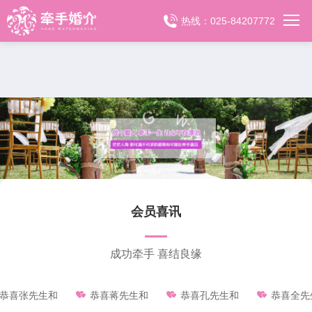
热线：025-84207772
会员喜讯
成功牵手 喜结良缘



张先生和
恭喜蒋先生和
恭喜孔先生和
恭喜全先生和