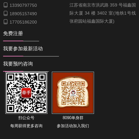

江苏省南京市洪武路 359 号福鑫国
13390797750
际大厦 34 楼 3402 室(地铁1号线

18905157490
张府园站福鑫国际大厦)

17705186200
免费注册
我要参加最新活动
我要预约咨询
扫公众号
8090单身群
每周获得更多咨询
参加活动加入我们